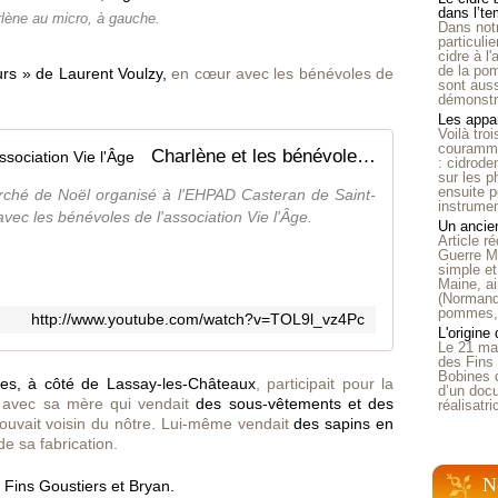
dans l’t
lène au micro, à gauche.
Dans notr
particuli
cidre à l
de la pom
urs » de Laurent Voulzy,
en cœur avec les bénévoles de
sont auss
démonstra
Les appar
Voilà tro
courammen
Charlène et les bénévoles de l'association Vie l'Âge
: cidrode
sur les p
ensuite p
ché de Noël organisé à l'EHPAD Casteran de Saint-
instrumen
vec les bénévoles de l'association Vie l'Âge.
Un ancien
Article 
Guerre Mo
simple et
Maine, ai
(Normandi
pommes, o
http://www.youtube.com/watch?v=TOL9l_vz4Pc
L'origine
Le 21 ma
des Fins 
Bobines 
les, à côté de Lassay-les-Châteaux
, participait pour la
d’un doc
 avec sa mère qui vendait
des sous-vêtements et des
réalisatr
rouvait voisin du nôtre. Lui-même vendait
des sapins en
de sa fabrication.
N