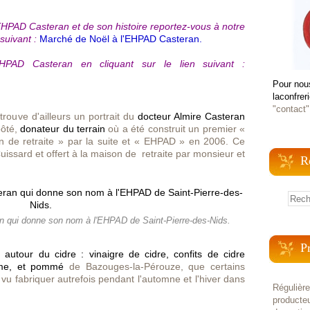
'EHPAD Casteran et de son histoire reportez-vous à notre
suivant :
Marché de Noël à l'EHPAD Casteran.
HPAD Casteran en cliquant sur le lien suivant :
Pour nou
laconfrer
"contact"
rouve d'ailleurs un portrait du
docteur Almire Casteran
oôté,
donateur du terrain
où a été construit un premier «
 de retraite » par la suite et « EHPAD » en 2006. Ce
 Cuissard et offert à la maison de retraite par monsieur et
R
an qui donne son nom à l'EHPAD de Saint-Pierre-des-Nids.
P
 autour du cidre : vinaigre de cidre, confits de cidre
me, et pommé
de Bazouges-la-Pérouze, que certains
vu fabriquer autrefois pendant l'automne et l'hiver dans
Régulièr
producteu