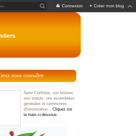
Connexion
+
Créer mon blog
stiers
ieux nous connaître
Notre Confrérie, son histoire,
ses statuts, ses assemblées
générales et cérémonies
d'intronisation...
Cliquez sur
la main ci-dessous :