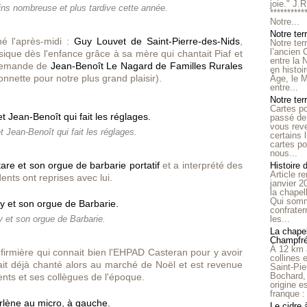
joie." J.
ns nombreuse et plus tardive cette année.
**********
Notre...
Notre ter
é l'après-midi :
Guy Louvet de Saint-Pierre-des-Nids
,
Notre ter
l’ancien
que dès l'enfance grâce à sa mère qui chantait Piaf et
entre la 
 demande de
Jean-Benoît Le Nagard de Familles Rurales
en histo
nette pour notre plus grand plaisir).
Âge, le M
entre...
Notre terr
Cartes p
passé de 
vous reve
 Jean-Benoît qui fait les réglages.
certains 
cartes po
nous...
tare et son orgue de barbarie portatif
et a interprété des
Histoire 
Article r
ents ont reprises avec lui.
janvier 2
la chape
Qui somm
confrater
les...
y et son orgue de Barbarie.
La chapel
Champfr
À 12 km 
firmière qui connait bien l'EHPAD Casteran pour y avoir
collines 
avait déjà chanté alors au marché de Noël et est revenue
Saint-Pie
Bochard,
ents et ses collègues de l'époque.
origine e
franque : 
Le cidre 