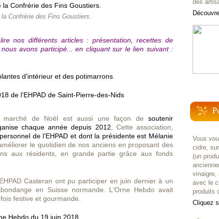
des artis
Découvrez
 la Confrérie des Fins Goustiers.
e nos différents articles : présentation, recettes de
ous avons participé... en cliquant sur le lien suivant :
lantes d'intérieur et des potimarrons
.
P
 ce marché de Noël est aussi une façon de
soutenir
organise chaque année depuis 2012.
Cette association,
ersonnel de l’EHPAD et dont la présidente est Mélanie
Vous voul
améliorer le quotidien de nos anciens en proposant des
cidre, su
ions aux résidents, en grande partie grâce aux fonds
(un prod
anciennem
vinaigre,
l'EHPAD Casteran ont pu participer en juin dernier à un
avec le c
 Rabondange en Suisse normande. L'Orne Hebdo avait
produits c
a fois festive et gourmande.
Cliquez 