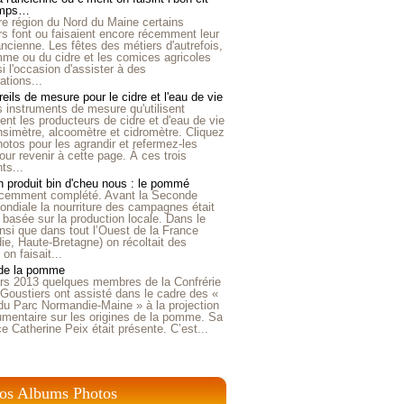
emps…
e région du Nord du Maine certains
ers font ou faisaient encore récemment leur
'ancienne. Les fêtes des métiers d'autrefois,
me ou du cidre et les comices agricoles
i l'occasion d'assister à des
tions...
eils de mesure pour le cidre et l'eau de vie
is instruments de mesure qu'utilisent
t les producteurs de cidre et d'eau de vie
nsimètre, alcoomètre et cidromètre. Cliquez
hotos pour les agrandir et refermez-les
our revenir à cette page. À ces trois
ts...
 produit bin d'cheu nous : le pommé
récemment complété. Avant la Seconde
ndiale la nourriture des campagnes était
 basée sur la production locale. Dans le
nsi que dans tout l’Ouest de la France
e, Haute-Bretagne) on récoltait des
n faisait...
 de la pomme
rs 2013 quelques membres de la Confrérie
Goustiers ont assisté dans le cadre des «
du Parc Normandie-Maine » à la projection
umentaire sur les origines de la pomme. Sa
ice Catherine Peix était présente. C’est...
os Albums Photos