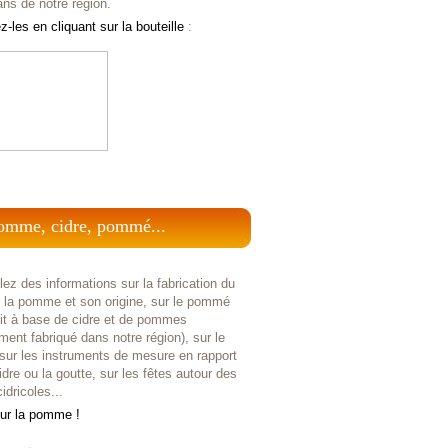
ans de notre région.
-les en cliquant sur la bouteille
:
omme, cidre, pommé...
ez des informations sur la fabrication du
r la pomme et son origine, sur le pommé
uit à base de cidre et de pommes
ent fabriqué dans notre région), sur le
 sur les instruments de mesure en rapport
idre ou la goutte, sur les fêtes autour des
idricoles...
sur la pomme !