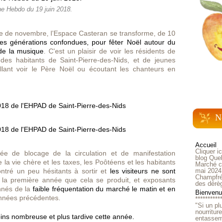
ne Hebdo du 19 juin 2018.
e de novembre, l’Espace Casteran se transforme, de 10
utes générations confondues, pour fêter Noël autour du
 de la musique
. C'est un plaisir de voir les résidents de
es habitants de Saint-Pierre-des-Nids, et de jeunes
llant voir le Père Noël ou écoutant les chanteurs en
N
Accueil
Cliquer i
née de blocage de la circulation et de manifestation
blog Quel
 la vie chère et les taxes, les Poôtéens et les habitants
Marché ch
tré un peu hésitants à sortir et
les visiteurs ne sont
mai 2024
Champfré
t la première année que cela se produit, et exposants
des dérè
nnés de la
faible fréquentation du marché le matin et en
Bienvenue
nnées précédentes.
**********
"Si un pl
nourritur
entasseme