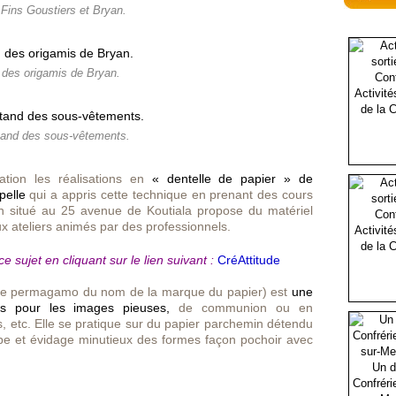
Fins Goustiers et Bryan.
 des origamis de Bryan.
Activité
de la C
tand des sous-vêtements.
tion les réalisations en
« dentelle de papier » de
pelle
qui a appris cette technique en prenant des cours
n situé au 25 avenue de Koutiala propose du matériel
eux
ateliers animés par des professionnels
.
Activité
de la C
 sujet en cliquant sur le lien suivant :
CréAttitude
elée permagamo du nom de la marque du papier) est
une
is pour les images pieuses,
de communion ou en
, etc. Elle se pratique sur du papier parchemin détendu
pe et évidage minutieux des formes façon pochoir avec
Un d
Confréri