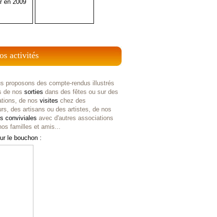
r en 2009
os activités
s proposons des compte-rendus illustrés
s de nos
sorties
dans des fêtes ou sur des
ations, de nos
visites
chez des
rs, des artisans ou des artistes, de nos
es
conviviales
avec d'autres associations
os familles et amis...
ur le bouchon :