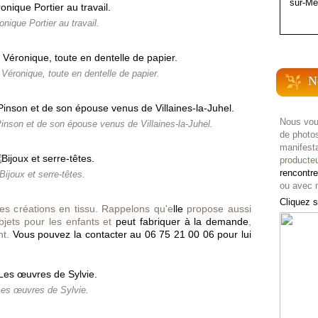
sur-Me
onique Portier au travail.
 Véronique, toute en dentelle de papier.
N
Nous vou
Pinson et de son épouse venus de Villaines-la-Juhel.
de photo
manifest
producteu
rencontr
Bijoux et serre-têtes.
ou avec n
Cliquez s
es créations en tissu. Rappelo
ns qu'e
lle
propose aussi
jets pour les enfants et
peut fabriquer à la demande
,
nt.
Vous pouvez la contacter au 06 75 21 00 06 pour lui
es œuvres de Sylvie.