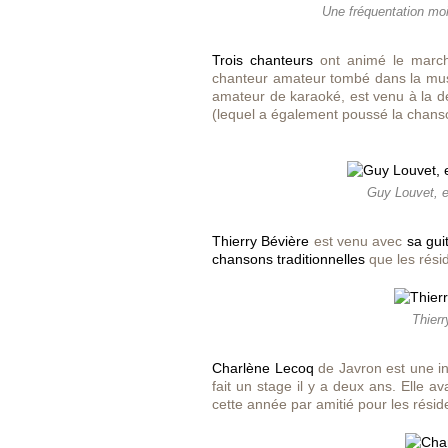
Une fréquentation moi
Trois chanteurs
ont animé le march
chanteur amateur tombé dans la musi
amateur de karaoké, est venu à la
(lequel a également poussé la chanson
Guy Louvet, et
Thierry Bévière
est venu avec
sa gui
chansons traditionnelles
que les résid
Thierr
Charlène Lecoq
de Javron est une in
fait un stage il y a deux ans. Elle 
cette année par amitié pour les résid