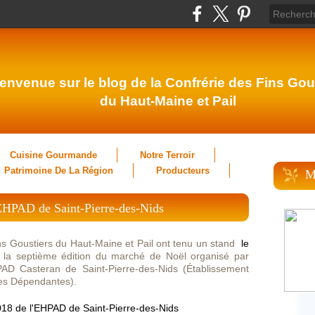
envenue sur le blog de la Confrérie des Fins Gou
du Haut-Maine et Pail
Cuisine Gourmande
Notre Terroir
Patrimoine De La Région
Producteurs
M
EHPAD de Saint-Pierre-des-Nids
s Goustiers du Haut-Maine et Pail ont tenu un stand
le
e la septième édition du marché de Noël organisé par
AD Casteran de Saint-Pierre-des-Nids (Établissement
es Dépendantes).