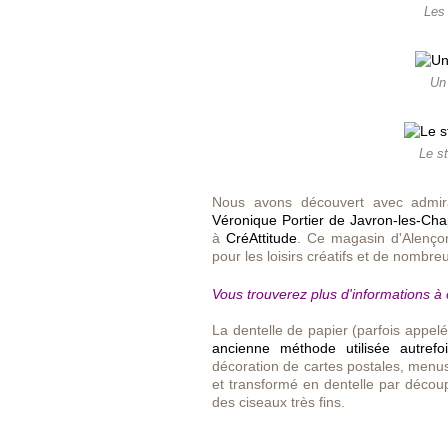
Les 
Un
Le s
Nous avons découvert avec admira
Véronique Portier de Javron-les-Cha
à
CréAttitude
. Ce magasin d'Alenço
pour les loisirs créatifs et de nombr
Vous trouverez plus d'informations à ce
La dentelle de papier (parfois app
ancienne méthode utilisée autrefo
décoration de cartes postales, menus
et transformé en dentelle par décou
des ciseaux très fins.