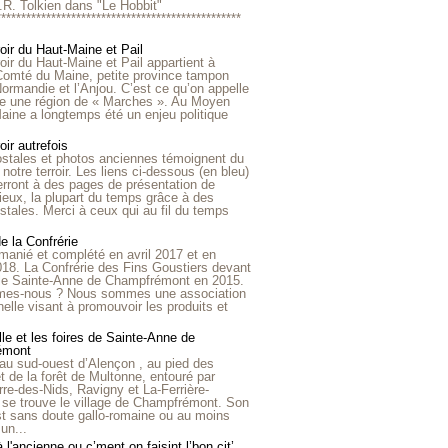
R.R. Tolkien dans "Le Hobbit"
*************************************************
roir du Haut-Maine et Pail
roir du Haut-Maine et Pail appartient à
 Comté du Maine, petite province tampon
Normandie et l’Anjou. C’est ce qu’on appelle
ire une région de « Marches ». Au Moyen
aine a longtemps été un enjeu politique
oir autrefois
ostales et photos anciennes témoignent du
notre terroir. Les liens ci-dessous (en bleu)
rront à des pages de présentation de
lieux, la plupart du temps grâce à des
stales. Merci à ceux qui au fil du temps
de la Confrérie
emanié et complété en avril 2017 et en
018. La Confrérie des Fins Goustiers devant
lle Sainte-Anne de Champfrémont en 2015.
es-nous ? Nous sommes une association
nelle visant à promouvoir les produits et
le et les foires de Sainte-Anne de
émont
au sud-ouest d’Alençon , au pied des
et de la forêt de Multonne, entouré par
rre-des-Nids, Ravigny et La-Ferrière-
 se trouve le village de Champfrémont. Son
st sans doute gallo-romaine ou au moins
un...
à l'ancienne ou c’ment on faisint l’bon cit’