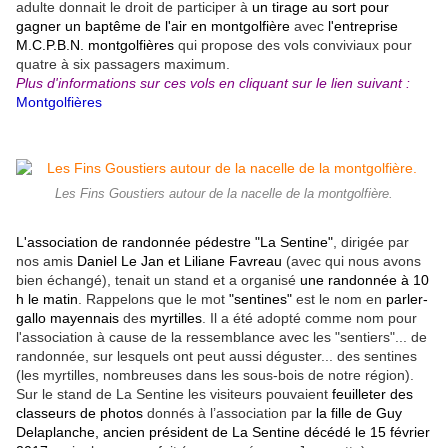
adulte donnait le droit de participer à
un tirage au sort pour
gagner un baptême de l'air en montgolfière
avec
l'entreprise
M.C.P.B.N. montgolfières
qui propose des vols conviviaux pour
quatre à six passagers maximum.
Plus d'informations sur ces vols en cliquant sur le lien suivant :
Montgolfières
Les Fins Goustiers autour de la nacelle de la montgolfière.
L'association de randonnée pédestre "La Sentine"
, dirigée par
nos amis
Daniel Le Jan et Liliane Favreau
(avec qui nous avons
bien échangé),
tenait un stand et a organisé
une randonnée à 10
h le matin
. Rappelons que le mot
"sentines"
est le nom en
parler-
gallo mayennais
des
myrtilles
. Il a été adopté comme nom pour
l'association à cause de la ressemblance avec les "sentiers"... de
randonnée, sur lesquels ont peut aussi déguster... des sentines
(les myrtilles, nombreuses dans les sous-bois de notre région).
Sur le stand de La Sentine les visiteurs pouvaient
feuilleter des
classeurs de photos
donnés à l’association par
la fille de Guy
Delaplanche, ancien président de La Sentine décédé le 15 février