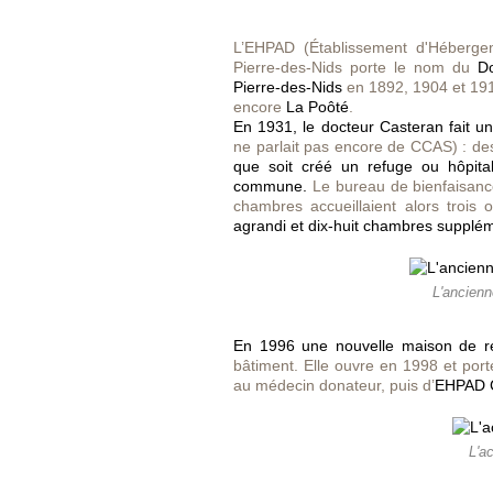
L’EHPAD (Établissement d'Héberge
Pierre-des-Nids porte le nom du
Do
Pierre-des-Nids
en 1892, 1904 et 1914
encore
La Poôté
.
En 1931, le docteur Casteran fait 
ne parlait pas encore de CCAS) : des
que soit créé un refuge ou hôpita
commune.
Le bureau de bienfaisance
chambres accueillaient alors trois 
agrandi et dix-huit chambres supplém
L'ancienn
En 1996 une nouvelle maison de re
bâtiment. Elle ouvre en 1998 et por
au médecin donateur, puis d’
EHPAD C
L'a