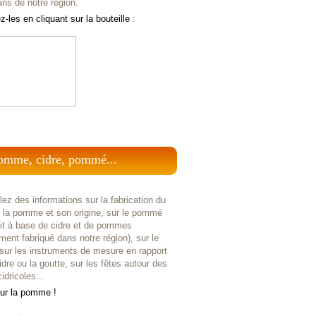
ans de notre région.
-les en cliquant sur la bouteille
:
omme, cidre, pommé...
ez des informations sur la fabrication du
r la pomme et son origine, sur le pommé
uit à base de cidre et de pommes
ent fabriqué dans notre région), sur le
 sur les instruments de mesure en rapport
idre ou la goutte, sur les fêtes autour des
idricoles...
sur la pomme !