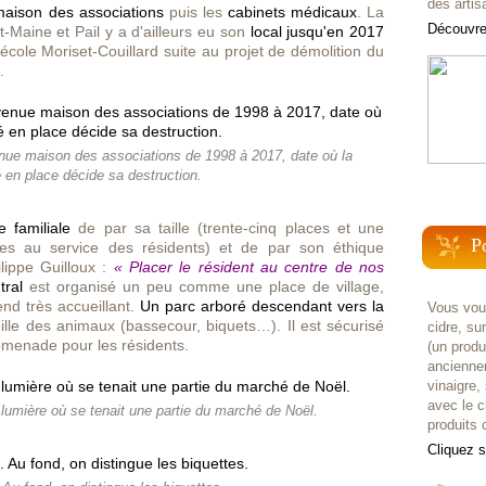
des artis
maison des associations
puis les
cabinets médicaux
. La
Découvrez
-Maine et Pail y a d'ailleurs eu son
local jusqu'en 2017
cole Moriset-Couillard suite au projet de démolition du
.
enue maison des associations de 1998 à 2017, date où la
é en place décide sa destruction.
 familiale
de par sa taille (trente-cinq places et une
P
es au service des résidents) et de par son éthique
ilippe Guilloux
:
« Placer le résident au centre de nos
tral
est organisé un peu comme une place de village,
end très accueillant.
Un parc arboré descendant vers la
Vous voul
lle des animaux (bassecour, biquets…). Il est sécurisé
cidre, su
promenade pour les résidents.
(un prod
anciennem
vinaigre,
avec le c
e lumière où se tenait une partie du marché de Noël.
produits c
Cliquez 