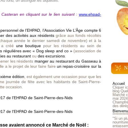
 Au fond, on distingue les biquettes.
 Casteran en cliquant sur le lien suivant :
www.ehpad-
ersonnel de l’EHPAD, l’Association Vie L’Âge compte 6
er des activités aux résidents
grâce aux fonds récoltés
 chaque année le dernier samedi de novembre) et à la
n a créé
une boutique
pour les résidents au sein de
s régulières avec « Dog sleep and co »
(association de
ties au restaurant
ou
des excursions
.
mener les résidents
manger au restaurant du Gasseau à
le a le projet de leur faire faire
un repas-croisière sur la
N
ixième édition
, est également une occasion pour que les
ne journée de fête avec les habitants de Saint-Pierre-
Accueil
tte occasion.
Cliquer i
blog Quel
Marché ch
mai 2024
Champfré
des dérè
Bienvenue
**********
"Si un pl
nourritur
esse avaient annoncé ce Marché de Noël :
entasseme