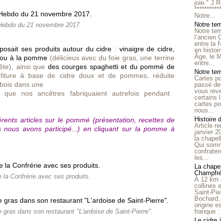
joie." J.
**********
Notre...
Notre ter
Hebdo du 21 novembre 2017.
Notre ter
l’ancien
entre la 
posait ses produits autour du cidre
:
vinaigre de cidre,
en histo
Âge, le M
s ou à la pomme
(délicieux avec du foie gras, une terrine
entre...
te), ainsi que
des courges spaghetti et du pommé de
Notre terr
fiture à base de cidre doux et de pommes, réduite
Cartes p
 bois dans une
passé de 
vous reve
 que nos ancêtres fabriquaient autrefois pendant
certains 
cartes po
nous...
Histoire 
érents articles sur le pommé (présentation, recettes de
Article r
 nous avons participé...) en cliquant sur la pomme à
janvier 2
la chape
Qui somm
confrater
les...
La chapel
Champfr
 la Confrérie avec ses produits.
À 12 km 
collines 
Saint-Pie
Bochard,
origine e
franque : 
 gras dans son restaurant "L'ardoise de Saint-Pierre".
Le cidre 