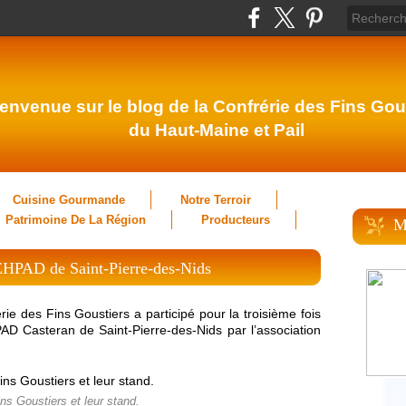
envenue sur le blog de la Confrérie des Fins Gou
du Haut-Maine et Pail
Cuisine Gourmande
Notre Terroir
Patrimoine De La Région
Producteurs
M
EHPAD de Saint-Pierre-des-Nids
 des Fins Goustiers a participé pour la troisième fois
D Casteran de Saint-Pierre-des-Nids par l’association
ns Goustiers et leur stand.