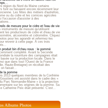
emps…
e région du Nord du Maine certains
ers font ou faisaient encore récemment leur
'ancienne. Les fêtes des métiers d'autrefois,
me ou du cidre et les comices agricoles
i l'occasion d'assister à des
tions...
eils de mesure pour le cidre et l'eau de vie
is instruments de mesure qu'utilisent
t les producteurs de cidre et d'eau de vie
nsimètre, alcoomètre et cidromètre. Cliquez
hotos pour les agrandir et refermez-les
our revenir à cette page. À ces trois
ts...
 produit bin d'cheu nous : le pommé
récemment complété. Avant la Seconde
ndiale la nourriture des campagnes était
 basée sur la production locale. Dans le
nsi que dans tout l’Ouest de la France
e, Haute-Bretagne) on récoltait des
n faisait...
 de la pomme
rs 2013 quelques membres de la Confrérie
Goustiers ont assisté dans le cadre des «
du Parc Normandie-Maine » à la projection
umentaire sur les origines de la pomme. Sa
ice Catherine Peix était présente. C’est...
os Albums Photos