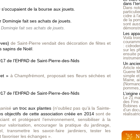
dans l’t
Dans notr
s'occupaient de la bourse aux jouets.
particuli
cidre à l
de la pom
sont auss
démonstra
Dominqie fait ses achats de jouets.
Les appar
Voilà tro
courammen
èves)
de Saint-Pierre vendait des décoration de fêtes et
: cidrode
s sapins de Noël
.
sur les p
ensuite p
instrumen
Un ancien
Article 
Guerre Mo
et
»
à Champfrémont, proposait ses fleurs séchées et
simple et
Maine, ai
(Normandi
pommes, o
L'origine
Le 21 ma
des Fins 
Bobines 
ganisé
un troc aux plantes
(n'oubliez pas qu'à la Sainte-
d’un doc
es objectifs de cette association créée en 2014
sont de
réalisatr
iant et protégeant l’environnement, sensibiliser à la
ur valorisation, encourager la pratique du jardinage,
, transmettre les savoir-faire jardiniers, tester les
N
t favoriser les échanges ».