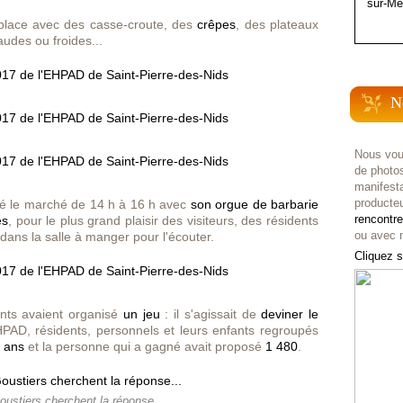
sur-Me
place avec des casse-croute, des
crêpes
, des plateaux
udes ou froides...
N
Nous vou
de photo
manifest
producteu
mé le marché de 14 h à 16 h avec
son orgue de barbarie
rencontr
es
, pour le plus grand plaisir des visiteurs, des résidents
ou avec n
dans la salle à manger pour l'écouter.
Cliquez s
ents avaient organisé
un jeu
: il s'agissait de
deviner le
AD, résidents, personnels et leurs enfants regroupés
 ans
et la personne qui a gagné avait proposé
1 480
.
oustiers cherchent la réponse...