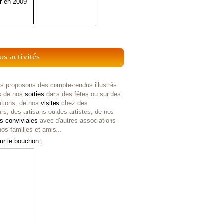
r en 2009
os activités
s proposons des compte-rendus illustrés
s de nos
sorties
dans des fêtes ou sur des
ations, de nos
visites
chez des
rs, des artisans ou des artistes, de nos
es
conviviales
avec d'autres associations
os familles et amis...
ur le bouchon :