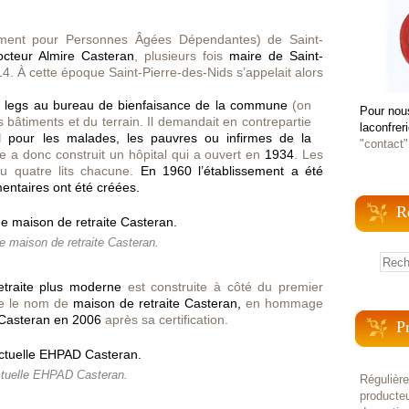
ment pour Personnes Âgées Dépendantes) de Saint-
cteur Almire Casteran
, plusieurs fois
maire de Saint-
. À cette époque Saint-Pierre-des-Nids s’appelait alors
un legs au bureau de bienfaisance de la commune
(on
Pour nou
 bâtiments et du terrain. Il demandait en contrepartie
laconfrer
l pour les malades, les pauvres ou infirmes de la
"contact"
 a donc construit un hôpital qui a ouvert en
1934
. Les
ou quatre lits chacune.
En 1960 l’établissement a été
entaires ont été créées.
R
e maison de retraite Casteran.
traite plus moderne
est construite à côté du premier
te le nom de
maison de retraite Casteran,
en hommage
asteran en 2006
après sa certification.
P
ctuelle EHPAD Casteran.
Régulièr
producteu