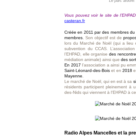
Le parc arboré.
Vous pouvez voir le site de l’EHPAD
casteran.fr
Créée en 2011 par des membres du p
membres.
Son objectif est de
propos
lors du Marché de Noël (qui a lieu
subvention du CCAS. L’associatio
l’EHPAD, elle organise
des rencontre
médiation animale) ainsi que
des sor
En 2017
l’association a ainsi pu em
Saint-Léonard-des-Bois
et en
2018
el
Mayenne.
Le marché de Noël, qui en est à sa
s
résidents participent pleinement à u
des-Nids qui viennent à l'EHPAD à ce
Radio Alpes Mancelles et la pr