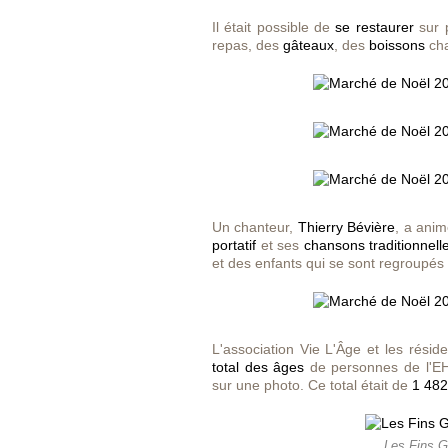
Il était possible de
se restaurer
sur 
repas, des
gâteaux
, des
boissons
cha
Un chanteur,
Thierry Bévière
, a ani
portatif
et ses
chansons traditionnell
et des enfants qui se sont regroupés 
L'association Vie L'Âge et les résid
total des âges
de personnes de l'EHP
sur une photo. Ce total était de
1 482
Les Fins G