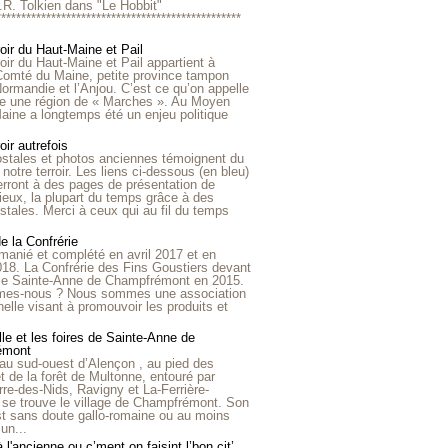
R.R. Tolkien dans "Le Hobbit"
*************************************************
roir du Haut-Maine et Pail
roir du Haut-Maine et Pail appartient à
 Comté du Maine, petite province tampon
Normandie et l’Anjou. C’est ce qu’on appelle
ire une région de « Marches ». Au Moyen
aine a longtemps été un enjeu politique
oir autrefois
ostales et photos anciennes témoignent du
notre terroir. Les liens ci-dessous (en bleu)
rront à des pages de présentation de
lieux, la plupart du temps grâce à des
stales. Merci à ceux qui au fil du temps
de la Confrérie
emanié et complété en avril 2017 et en
018. La Confrérie des Fins Goustiers devant
lle Sainte-Anne de Champfrémont en 2015.
es-nous ? Nous sommes une association
nelle visant à promouvoir les produits et
le et les foires de Sainte-Anne de
émont
au sud-ouest d’Alençon , au pied des
et de la forêt de Multonne, entouré par
rre-des-Nids, Ravigny et La-Ferrière-
 se trouve le village de Champfrémont. Son
st sans doute gallo-romaine ou au moins
un...
à l'ancienne ou c’ment on faisint l’bon cit’