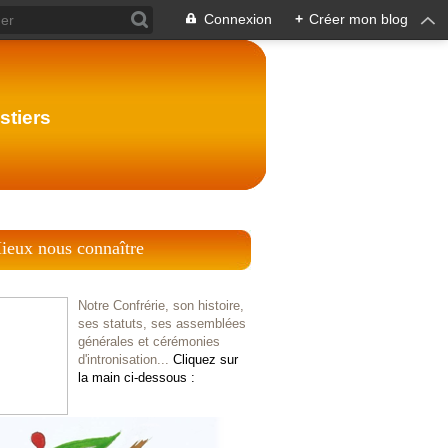
Connexion
+
Créer mon blog
stiers
ieux nous connaître
Notre Confrérie, son histoire,
ses statuts, ses assemblées
générales et cérémonies
d'intronisation...
Cliquez sur
la main ci-dessous :