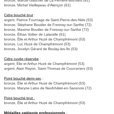
bronze, Marcel Gaucher de La Ferrière-Bochard (61)
bronze, Michel Vieillepeau d'Alençon (61)
Cidre bouché brut
:
argent, Patrice Fournage de Saint-Pierre-des-Nids (53)
bronze, Stéphane Boudier de Fresnay-sur-Sarthe (72)
bronze, Maxime Boudier de Fresnay-sur-Sarthe (72)
bronze, Éthan Voltier de Lalacelle (61)
bronze, Élie et Arthur Huzé de Champfrémont (53)
bronze, Luc Huzé de Champfrémont (53)
bronze, Jocelyn Gérard de Boulay-les-Ifs (53)
Cidre cuvée réservée
:
argent, Élie et Arthur Huzé de Champfrémont (53)
argent, Alain Rayon, Saint-Thomas de Courceriers (53)
Poiré bouché demi-sec
:
bronze, Élie et Arthur Huzé de Champfrémont (53)
bronze, Maryne Lalos de Neufchâtel-en-Saosnois (72)
Poiré bouché brut :
bronze, Élie et Arthur Huzé de Champfrémont (53)
Médailles catégorie professionnels
: